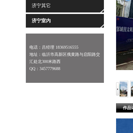
济宁其它
济宁室内
电话：吕经理 18369516555
地址：临沂市高新区俄黄路与启阳路交
汇处北300米路西
QQ：3457779688
作品