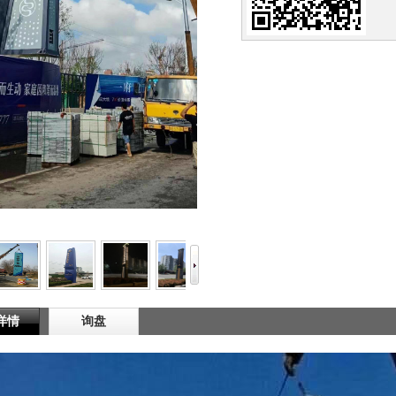
详情
询盘