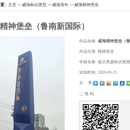
置 :
主页
>>
威海标识类型
>>
威海室外
>>
威海精神堡垒
精神堡垒（鲁南新国际）
作品名称:
威海精神堡垒（
作品分类:
精神堡垒
学校名称:
临沂美源标识有
添加时间:
2020-03-21
分 享:
二 维 码: