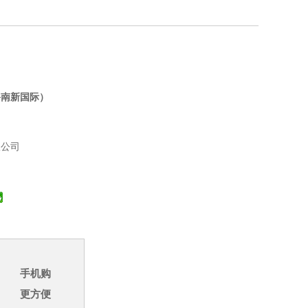
鲁南新国际）
限公司
手机购
更方便