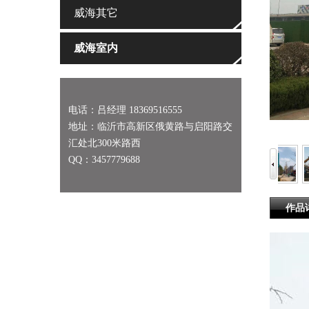
威海其它
威海室内
电话：吕经理 18369516555
地址：临沂市高新区俄黄路与启阳路交
汇处北300米路西
QQ：3457779688
作品