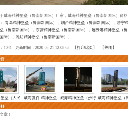
于威海精神堡垒（鲁南新国际）厂家，威海精神堡垒（鲁南新国际）价格
品：
青岛精神堡垒（鲁南新国际）
，
烟台精神堡垒（鲁南新国际）
，
济宁
垒（鲁南新国际）
，
东营精神堡垒（鲁南新国际）
，
连云港精神堡垒（鲁
国际）
，
潍坊精神堡垒（鲁南新国际）
。
：
1041
更新时间：2020-03-21 12:08:03 【
打印此页
】 【
关闭
】
作品
神堡垒（人民
威海复件 精神堡垒
威海精神堡垒（步行
威海精神堡垒（
资料
医...
（...
街...
星...
文章！